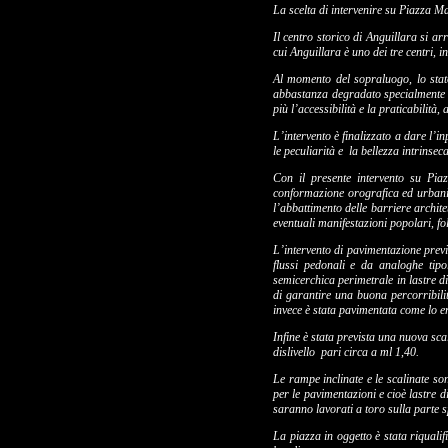
La scelta di intervenire su Piazza M
Il centro storico di Anguillara si a
cui Anguillara è uno dei tre centri,
Al momento del sopraluogo, lo stato 
abbastanza degradato specialmente ne
più l’accessibilità e la praticabilità
L’intervento è finalizzato a dare l’
le peculiarità e
la bellezza intrinseca
Con il presente intervento su Pia
conformazione orografica ed urbanist
l’abbattimento delle barriere architet
eventuali manifestazioni popolari, fol
L’intervento di pavimentazione previs
flussi pedonali e da analoghe tipo
semicerchica perimetrale in lastre di
di garantire una buona percorribilità
invece è stata pavimentata come lo era
Infine è stata prevista una nuova sc
dislivello
pari circa a ml 1,40.
Le rampe inclinate e le scalinate son
per le pavimentazioni e cioè lastre 
saranno lavorati a toro sulla parte 
La piazza in oggetto è stata riqualif