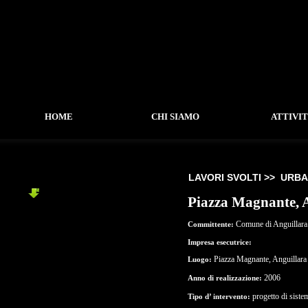
HOME
CHI SIAMO
ATTIVI
LAVORI SVOLTI >>
URBA
URBANO
Piazza Magnante, 
-
Piazza Magnante, Anguillara
-
Piazza dello Spedale, Nepi
Comune di Anguillara
Committente:
Impresa esecutrice:
Piazza Magnante, Anguillar
Luogo:
2006
Anno di realizzazione:
progetto di siste
Tipo d’ intervento: