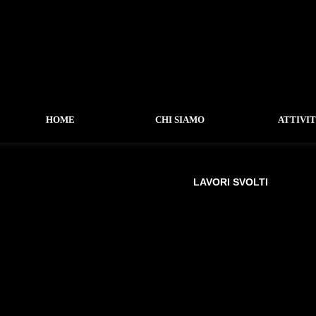
HOME
CHI SIAMO
ATTIVI
LAVORI SVOLTI
-
LAVORI SVOLTI
-
RESIDENZIALE
-
COMMERCIALE
-
RESTAURO
-
URBANO
-
URBANISTICO
-
CONCORSI
-
EDIFICI PUBBLICI
-
INTERNI