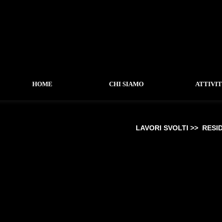
HOME
CHI SIAMO
ATTIVI
LAVORI SVOLTI >>
RESI
-
LAVORI SVOLTI
-
RESIDENZIALE
---
Cooperativa Isabella
---
Villa SETEC
---
Complesso Residenziale C1
---
Palazzina Plurifamiliare C1
---
Palazzina Plurifamiliare Nepi
---
Residenza Civita Castellana
---
Residenza Nepi