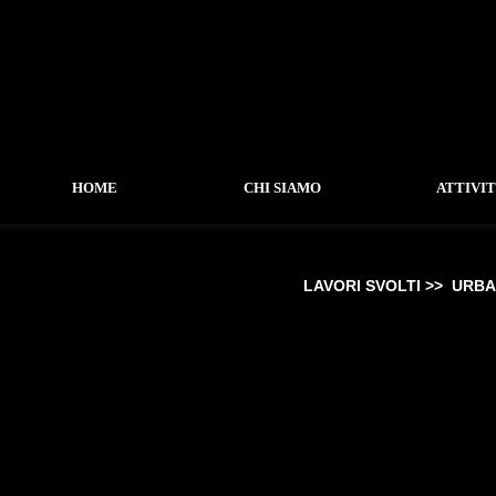
HOME
CHI SIAMO
ATTIVI
LAVORI SVOLTI >>
URB
-
LAVORI SVOLTI
-
RESIDENZIALE
-
COMMERCIALE
-
RESTAURO
-
URBANO
-
URBANISTICO
-
CONCORSI
-
EDIFICI PUBBLICI
-
INTERNI