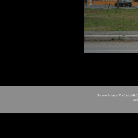
Roberto Fortuna - Via Garibaldi G
adm