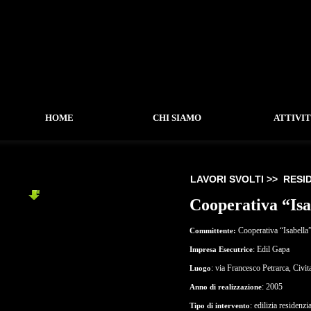
HOME
CHI SIAMO
ATTIVI
LAVORI SVOLTI >>
RESI
RESIDENZIALE
Cooperativa “Isa
-
Cooperativa Isabella
-
Villa SETEC
Cooperativa “Isabella
Committente:
-
Complesso Residenziale C1
: Edil Gapa
Impresa Esecutrice
-
Palazzina Plurifamiliare C1
-
Palazzina Plurifamiliare Nepi
: via Francesco Petrarca, Civi
Luogo
-
Residenza Civita Castellana
: 2005
Anno di realizzazione
-
Residenza Nepi
: edilizia residenzi
Tipo di intervento