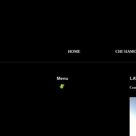
HOME
CHI SIAM
Menu
LA
CONCORSI
Conc
-
Ponte sul Fiume Arno
-
Belgorod City Centre
-
Città della Scienza Roma
-
Guggenheim Museum Helsinki
-
Biblioteca Castel Maggiore