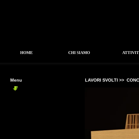
HOME
CHI SIAMO
ATTIVI
Menu
LAVORI SVOLTI >>
CONC
CONCORSI
-
Ponte sul Fiume Arno
-
Belgorod City Centre
-
Città della Scienza Roma
-
Guggenheim Museum Helsinki
-
Biblioteca Castel Maggiore