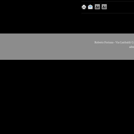
Roberto Fortuna - Via Garibaldi G
adm